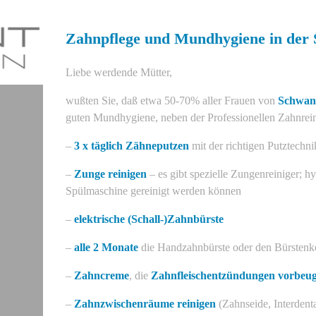
Zahnpflege und Mundhygiene in der 
Liebe werdende Mütter,
wußten Sie, daß etwa 50-70% aller Frauen von
Schwang
guten Mundhygiene, neben der Professionellen Zahnrei
–
3 x täglich Zähneputzen
mit der richtigen Putztech
–
Zunge reinigen
– es gibt spezielle Zungenreiniger; hy
Spülmaschine gereinigt werden können
–
elektrische (Schall-)Zahnbürste
–
alle 2 Monate
die Handzahnbürste oder den Bürstenko
–
Zahncreme
, die
Zahnfleischentzündungen vorbeug
–
Zahnzwischenräume reinigen
(Zahnseide, Interden