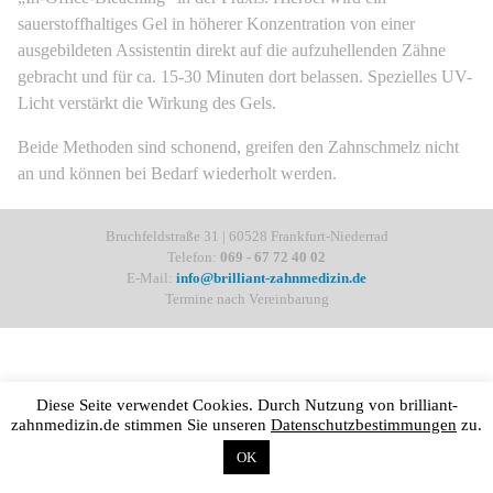
sauerstoffhaltiges Gel in höherer Konzentration von einer
ausgebildeten Assistentin direkt auf die aufzuhellenden Zähne
gebracht und für ca. 15-30 Minuten dort belassen. Spezielles UV-
Licht verstärkt die Wirkung des Gels.
Beide Methoden sind schonend, greifen den Zahnschmelz nicht
an und können bei Bedarf wiederholt werden.
Bruchfeldstraße 31 | 60528 Frankfurt-Niederrad
Telefon:
069 - 67 72 40 02
E-Mail:
info@brilliant-zahnmedizin.de
Termine nach Vereinbarung
Diese Seite verwendet Cookies. Durch Nutzung von brilliant-
zahnmedizin.de stimmen Sie unseren
Datenschutzbestimmungen
zu.
OK