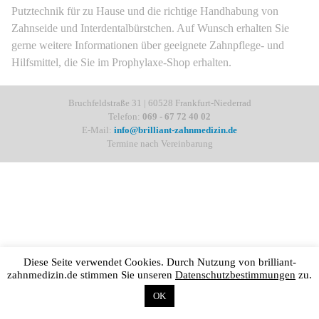
Putztechnik für zu Hause und die richtige Handhabung von
Zahnseide und Interdentalbürstchen. Auf Wunsch erhalten Sie
gerne weitere Informationen über geeignete Zahnpflege- und
Hilfsmittel, die Sie im Prophylaxe-Shop erhalten.
Bruchfeldstraße 31 | 60528 Frankfurt-Niederrad
Telefon:
069 - 67 72 40 02
E-Mail:
info@brilliant-zahnmedizin.de
Termine nach Vereinbarung
Diese Seite verwendet Cookies. Durch Nutzung von brilliant-
zahnmedizin.de stimmen Sie unseren
Datenschutzbestimmungen
zu.
OK