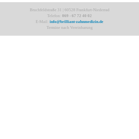
Bruchfeldstraße 31 | 60528 Frankfurt-Niederrad
Telefon:
069 - 67 72 40 02
E-Mail:
info@brilliant-zahnmedizin.de
Termine nach Vereinbarung