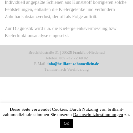
Individuell angepaßte Schienen aus Kunststoff korrigieren solche
Fehlstellungen, entlasten die Kiefergelenke und verhindern
Zahnhartsubstanzverlust, der oft als Folge auftritt.
Zur Diagnostik wird u.a. die Kiefergelenksvermessung bzw.
Kieferfunktionsanalyse eingesetzt.
Bruchfeldstraße 31 | 60528 Frankfurt-Niederrad
Telefon:
069 - 67 72 40 02
E-Mail:
info@brilliant-zahnmedizin.de
Termine nach Vereinbarung
Diese Seite verwendet Cookies. Durch Nutzung von brilliant-
zahnmedizin.de stimmen Sie unseren
Datenschutzbestimmungen
zu.
OK