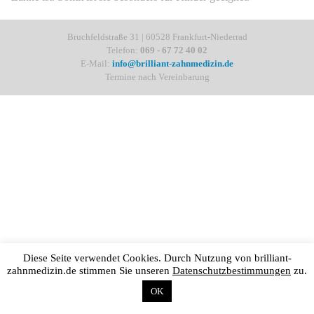
Bruchfeldstraße 31 | 60528 Frankfurt-Niederrad
Telefon:
069 - 67 72 40 02
E-Mail:
info@brilliant-zahnmedizin.de
Termine nach Vereinbarung
Diese Seite verwendet Cookies. Durch Nutzung von brilliant-
zahnmedizin.de stimmen Sie unseren
Datenschutzbestimmungen
zu.
OK