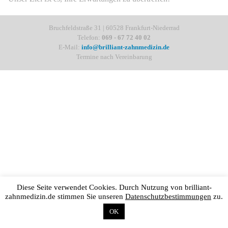
Bruchfeldstraße 31 | 60528 Frankfurt-Niederrad
Telefon:
069 - 67 72 40 02
E-Mail:
info@brilliant-zahnmedizin.de
Termine nach Vereinbarung
Diese Seite verwendet Cookies. Durch Nutzung von brilliant-
zahnmedizin.de stimmen Sie unseren
Datenschutzbestimmungen
zu.
OK