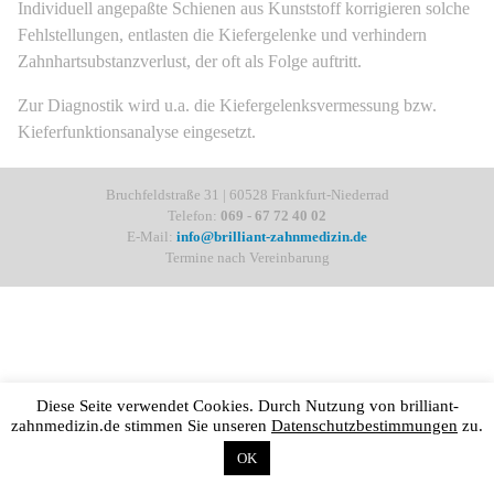
Individuell angepaßte Schienen aus Kunststoff korrigieren solche
Fehlstellungen, entlasten die Kiefergelenke und verhindern
Zahnhartsubstanzverlust, der oft als Folge auftritt.
Zur Diagnostik wird u.a. die Kiefergelenksvermessung bzw.
Kieferfunktionsanalyse eingesetzt.
Bruchfeldstraße 31 | 60528 Frankfurt-Niederrad
Telefon:
069 - 67 72 40 02
E-Mail:
info@brilliant-zahnmedizin.de
Termine nach Vereinbarung
Diese Seite verwendet Cookies. Durch Nutzung von brilliant-
zahnmedizin.de stimmen Sie unseren
Datenschutzbestimmungen
zu.
OK