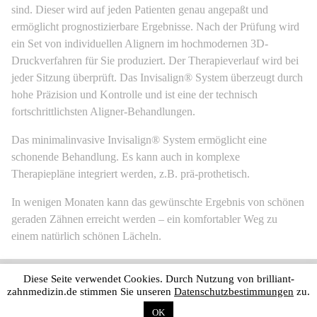
sind. Dieser wird auf jeden Patienten genau angepaßt und
ermöglicht prognostizierbare Ergebnisse. Nach der Prüfung wird
ein Set von individuellen Alignern im hochmodernen 3D-
Druckverfahren für Sie produziert. Der Therapieverlauf wird bei
jeder Sitzung überprüft. Das Invisalign® System überzeugt durch
hohe Präzision und Kontrolle und ist eine der technisch
fortschrittlichsten Aligner-Behandlungen.
Das minimalinvasive Invisalign® System ermöglicht eine
schonende Behandlung. Es kann auch in komplexe
Therapiepläne integriert werden, z.B. prä-prothetisch.
In wenigen Monaten kann das gewünschte Ergebnis von schönen
geraden Zähnen erreicht werden – ein komfortabler Weg zu
einem natürlich schönen Lächeln.
Bruchfeldstraße 31 | 60528 Frankfurt-Niederrad
Diese Seite verwendet Cookies. Durch Nutzung von brilliant-
Telefon:
069 - 67 72 40 02
zahnmedizin.de stimmen Sie unseren
Datenschutzbestimmungen
zu.
E-Mail:
info@brilliant-zahnmedizin.de
OK