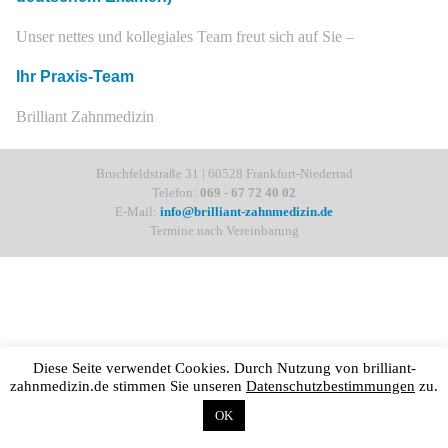
Unser nettes und kollegiales Team freut sich auf Sie –
Ihr Praxis-Team
Brilliant Zahnmedizin
Bruchfeldstraße 31 | 60528 Frankfurt-Niederrad
Telefon:
069 - 67 72 40 02
E-Mail:
info@brilliant-zahnmedizin.de
Termine nach Vereinbarung
Diese Seite verwendet Cookies. Durch Nutzung von brilliant-
zahnmedizin.de stimmen Sie unseren
Datenschutzbestimmungen
zu.
OK