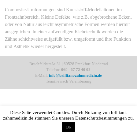
Composite-Umformungen sind Kunststoff-Modellationen im
Frontzahnbereich. Kleine Defekte, wie z.B. abgebrochene Ecken,
oder von Natur aus leicht asymmetrische Formen werden hiermit
ausgeglichen. In einer aufwendigen Klebetechnik werden die
Zähne schichtweise aufgefüllt bzw. umgeformt und ihre Funktion
und Ästhetik wieder hergestellt.
Bruchfeldstraße 31 | 60528 Frankfurt-Niederrad
Telefon:
069 - 67 72 40 02
E-Mail:
info@brilliant-zahnmedizin.de
Termine nach Vereinbarung
Diese Seite verwendet Cookies. Durch Nutzung von brilliant-
zahnmedizin.de stimmen Sie unseren
Datenschutzbestimmungen
zu.
OK